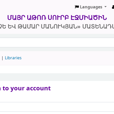
Languages
 և Թամար Մանուկյան» Մատենադարան
ՄԱՅՐ ԱԹՈՌ ՍՈՒՐԲ ԷՋՄԻԱԾԻՆ
ՉԵ ԵՎ ԹԱՄԱՐ ՄԱՆՈՒԿՅԱՆ» ՄԱՏԵՆԱԴ
d
Libraries
n to your account