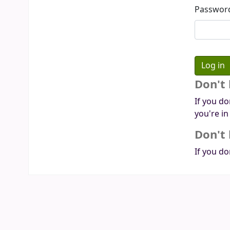
Passwor
Don't
If you do
you're in
Don't 
If you do