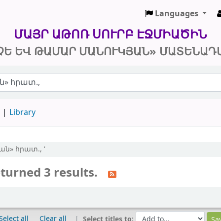
Languages
 և Թամար Մանուկյան» Մատենադարան
ՄԱՅՐ ԱԹՈՌ ՍՈՒՐԲ ԷՋՄԻԱԾԻՆ
ՉԵ ԵՎ ԹԱՄԱՐ ՄԱՆՈՒԿՅԱՆ» ՄԱՏԵՆԱԴ
d
Library
տան» հրատ., '
turned 3 results.
Select all
Clear all
Select titles to: