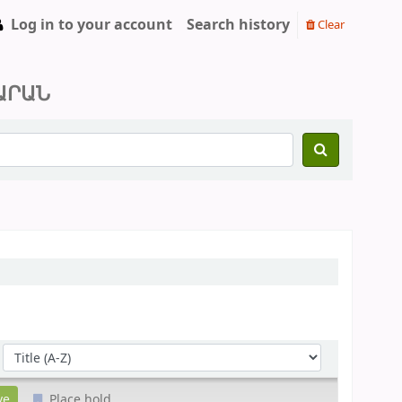
Log in to your account
Search history
Clear
ԱՐԱՆ
Sort by:
Place hold