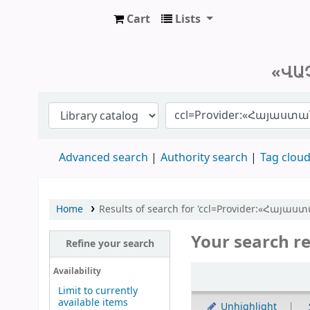
Cart
Lists
Մայր Աթոռ Սուրբ Էջմիածին «Վաչե
«ՎԱ
Advanced search
Authority search
Tag clou
Home
Results of search for 'ccl=Provider:«Հայաս
Your search re
Refine your search
Sort
Availability
Limit to currently
available items
Unhighlight