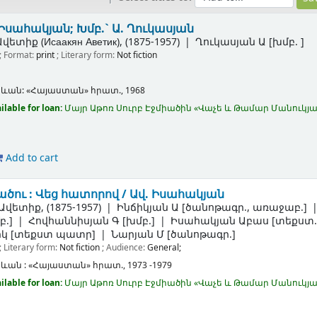
 Իսահակյան; Խմբ.` Ա. Ղուկասյան
ետիք (Исаакян Аветик)
, (1875-1957)
Ղուկասյան Ա
[խմբ. ]
; Format:
print
; Literary form:
Not fiction
րևան:
«Հայաստան» հրատ.,
1968
ilable for loan:
Մայր Աթոռ Սուրբ Էջմիածին «Վաչե և Թամար Մանու
Add to cart
ածու : Վեց հատորով /
Ավ. Իսահակյան
 Ավետիք
, (1875-1957)
Ինճիկյան Ա
[ծանոթագր., առաջաբ.]
բ.]
Հովհաննիսյան Գ
[խմբ.]
Իսահակյան Աբաս
[տեքստ.
իկ
[տեքստ պատր]
Նարյան Մ
[ծանոթագր.]
; Literary form:
Not fiction
; Audience:
General;
ևան :
«Հայաստան» հրատ.,
1973 -1979
ilable for loan:
Մայր Աթոռ Սուրբ Էջմիածին «Վաչե և Թամար Մանու