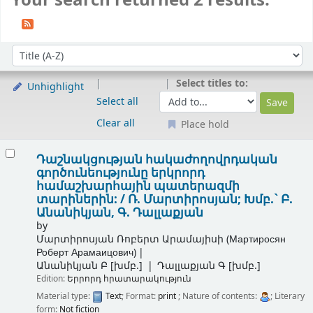
Your search returned 2 results.
Sort
Sort by:
Select titles to:
Unhighlight
Select all
Clear all
Place hold
Results
Դաշնակցության հակաժողովրդական
գործունեությունը երկրորդ
համաշխարհային պատերազմի
տարիներին: /
Ռ. Մարտիրոսյան; Խմբ.` Բ.
Անանիկյան, Գ. Դալլաքյան
by
Մարտիրոսյան Ռոբերտ Արամայիսի (Мартиросян
Роберт Арамаицович)
Անանիկյան Բ
[խմբ.]
Դալլաքյան Գ
[խմբ.]
Edition:
Երրորդ հրատարակություն
Material type:
Text
; Format:
print
; Nature of contents:
; Literary
form:
Not fiction