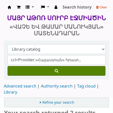
Search history
Clear
Մայր Աթոռ Սուրբ Էջմիածին «Վաչե և
ՄԱՅՐ ԱԹՈՌ ՍՈՒՐԲ ԷՋՄԻԱԾԻՆ
«ՎԱՉԵ ԵՎ ԹԱՄԱՐ ՄԱՆՈՒԿՅԱՆ»
ՄԱՏԵՆԱԴԱՐԱՆ
Advanced search
Authority search
Tag cloud
Library
Refine your search