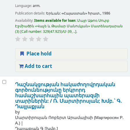
Language:
arm.
Publication details:
Երևան:
«Հայաստան» հրատ.,
1986
Availability:
Items available for loan:
Մայր Աթոռ Սուրբ
Էջմիածին «Վաչե և Թամար Մանուկյան» Մատենադարան
(3)
Call number:
329(47.925)/Մ-39, ..
.
Place hold
Add to cart
Դաշնակցության հակաժողովրդական
գործունեությունը երկրորդ
համաշխարհային պատերազմի
տարիներին: /
Ռ. Մարտիրոսյան; Խմբ.` Գ.
Դալլաքյան
by
Մարտիրոսյան Ռոբերտ Արամայիսի (Мартиросян Р.
А.)
Դալլաքյան Գ
[խմբ.]