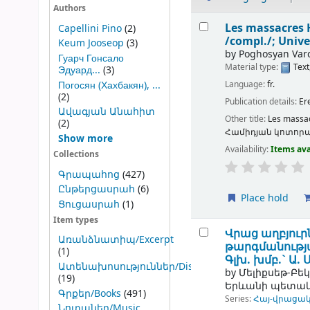
Authors
Results
Les massacres 
Capellini Pino
(2)
/compl./; Unive
Keum Jooseop
(3)
by
Poghosyan Var
Гуарч Гонсало
Material type:
Text
Эдуард...
(3)
Погосян (Хахбакян), ...
Language:
fr.
(2)
Publication details:
Er
Ավագյան Անահիտ
Other title:
Les massac
(2)
Համիդյան կոտորա
Show more
Availability:
Items ava
Collections
Գրապահոց
(427)
Ընթերցասրահ
(6)
Place hold
Ցուցասրահ
(1)
Item types
Վրաց աղբյուր
Առանձնատիպ/Excerpt
թարգմանությա
(1)
Գլխ. խմբ.` Ա
Ատենախոսություններ/Dissertations
by
Մելիքսեթ-Բեկ
(19)
Երևանի պետա
Գրքեր/Books
(491)
Series:
Հայ-վրացա
Նոտաներ/Music