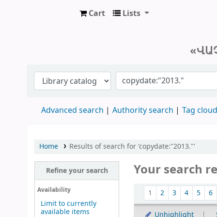
Cart
Lists
Մայր Աթոռ Սուրբ Էջմիածին «Վաչե
«ՎԱ
Advanced search
Authority search
Tag clou
Home
Results of search for 'copydate:"2013."'
Your search re
Refine your search
Sort
Availability
1
2
3
4
5
6
Limit to currently
available items
Unhighlight