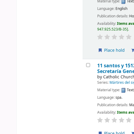
Material type:
Text
Language:
English
Publication details:
Ho
Availability:
Items ava
947.925.523/B-35
.
Place hold
11 santos y 151
Secretaría Gene
by
Catholic Churc
Series:
Mártires del s
Material type:
Text
Language:
spa.
Publication details:
Ma
Availability:
Items ava
Place hold