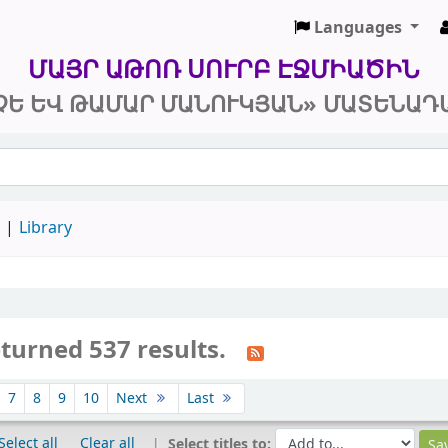
Languages
 և Թամար Մանուկյան» Մատենադարան
ՄԱՅՐ ԱԹՈՌ ՍՈՒՐԲ ԷՋՄԻԱԾԻՆ
ՉԵ ԵՎ ԹԱՄԱՐ ՄԱՆՈՒԿՅԱՆ» ՄԱՏԵՆԱԴ
d
Library
turned 537 results.
7
8
9
10
Next
Last
Select all
Clear all
Select titles to: