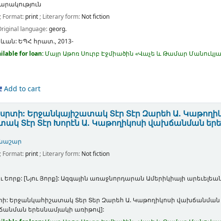
րակություն
; Format:
print
; Literary form:
Not fiction
Original language:
georg.
րևան:
ԵՊՀ հրատ.,
2013-
ilable for loan:
Մայր Աթոռ Սուրբ Էջմիածին «Վաչե և Թամար Մանու
Add to cart
 սրտի: Երջանկայիշատակ Տէր Տէր Զարեհ Ա. Կաթող
ակ Տէր Տէր Խորէն Ա. Կաթողիկոսի վախճանման եր
ենաշար
; Format:
print
; Literary form:
Not fiction
ւ Եորք: [Նյու Յորք]:
Ազգային առաջնորդարան Ամերիկիայի արեւելեան
րտի: Երջանկահիշատակ Տեր Տեր Զարեհ Ա. Կաթողիկոսի վախճանման 
անման երեսնամյակի առիթով]: