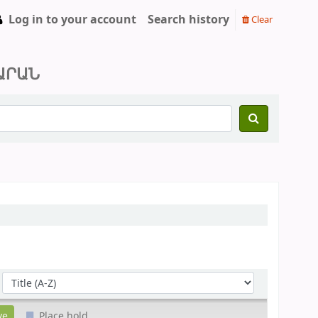
Log in to your account
Search history
Clear
ԱՐԱՆ
Sort by:
Place hold