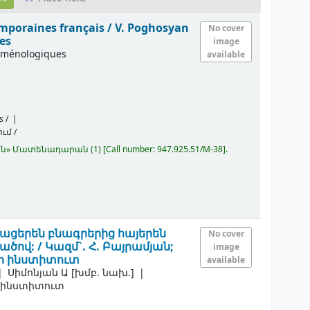
emporaines français /
V. Poghosyan
No cover
ues
image
 arménologiques
available
s /
ւմ /
կյան» Մատենադարան
(1)
Call number:
947.925.51/M-38
.
րացերեն բնագրերից հայերեն
No cover
ածով: /
Կազմ`. Հ. Բայրամյան;
image
րի ինստիտուտ
available
Սիմոնյան Ա
[խմբ. նախ.]
 ինստիտուտ