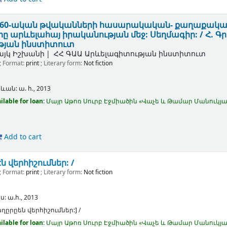
50-60-ական թվականների հասարակական- քաղաքակա
 արևելահայ իրականության մեջ: Սեղմագիր: /
Հ. Գ
թյան ինստիտուտ
այկ Իշխանի
ՀՀ ԳԱԱ Արևելագիտության ինստիտուտ
; Format:
print
; Literary form:
Not fiction
րևան:
ա. հ.,
2013
ilable for loan:
Մայր Աթոռ Սուրբ Էջմիածին «Վաչե և Թամար Մանու
Add to cart
ն վերհիշումներ: /
; Format:
print
; Literary form:
Not fiction
ս:
ա.հ.,
2013
նղըրըեն վերհիշումներ:] /
ilable for loan:
Մայր Աթոռ Սուրբ Էջմիածին «Վաչե և Թամար Մանու