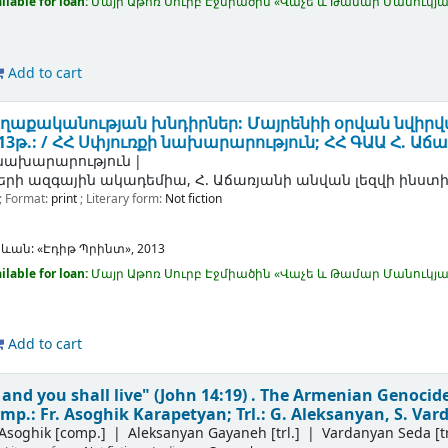
ilable for loan:
Մայր Աթոռ Սուրբ Էջմիածին «Վաչե և Թամար Մանու
Add to cart
ղաքականության խնդիրներ: Մայրենիի օրվան նվիրվա
3թ.: /
ՀՀ Սփյուռքի նախարարություն; ՀՀ ԳԱԱ Հ. Աճ
 նախարարություն
ների ազգային ակադեմիա, Հ. Աճառյանի անվան լեզվի ինստ
; Format:
print
; Literary form:
Not fiction
րևան:
«Էդիթ Պրինտ»,
2013
ilable for loan:
Մայր Աթոռ Սուրբ Էջմիածին «Վաչե և Թամար Մանու
Add to cart
, and you shall live" (John 14:19) . The Armenian Genocide 
mp.: Fr. Asoghik Karapetyan; Trl.: G. Aleksanyan, S. Va
 Asoghik
[comp.]
Aleksanyan Gayaneh
[trl.]
Vardanyan Seda
[tr