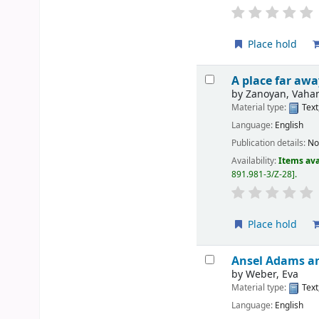
Place hold
A place far awa
by
Zanoyan, Vaha
Material type:
Text
Language:
English
Publication details:
No
Availability:
Items ava
891.981-3/Z-28
.
Place hold
Ansel Adams an
by
Weber, Eva
Material type:
Text
Language:
English