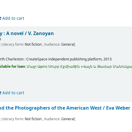
Add to cart
y : A novel /
V. Zanoyan
n
; Literary form:
Not fiction
; Audience:
General;
rth Charleston :
CreateSpace independent publishing platform,
2013
ilable for loan:
Մայր Աթոռ Սուրբ Էջմիածին «Վաչե և Թամար Մանու
Add to cart
d the Photographers of the American West /
Eva Weber
; Literary form:
Not fiction
; Audience:
General;