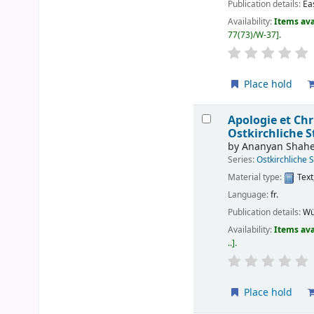
Publication details:
Ea
Availability:
Items ava
77(73)/W-37
.
Place hold
Apologie et Chr
Ostkirchliche S
by
Ananyan Shah
Series:
Ostkirchliche 
Material type:
Text
Language:
fr.
Publication details:
Wü
Availability:
Items ava
..
.
Place hold